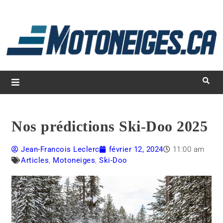
L
d
m
Magazine Motoneiges.ca
Nos prédictions Ski-Doo 2025
Jean-Francois Leclerc
février 12, 2024
11:00 am
Articles
,
Motoneiges
,
Ski-Doo