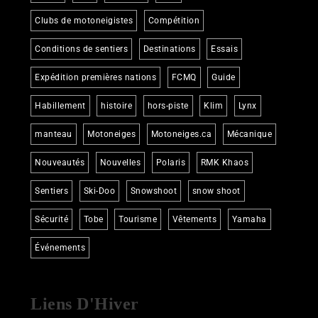
Clubs de motoneigistes
Compétition
Conditions de sentiers
Destinations
Essais
Expédition premières nations
FCMQ
Guide
Habillement
histoire
hors-piste
Klim
Lynx
manteau
Motoneiges
Motoneiges.ca
Mécanique
Nouveautés
Nouvelles
Polaris
RMK Khaos
Sentiers
Ski-Doo
Snowshoot
snow shoot
Sécurité
Tobe
Tourisme
Vêtements
Yamaha
Événements
Liens D'Hiver