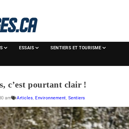
La référence des motoneigistes
s.ca
ES
ESSAIS
SENTIERS ET TOURISME
s, c’est pourtant clair !
30 am
Articles
,
Environnement
,
Sentiers