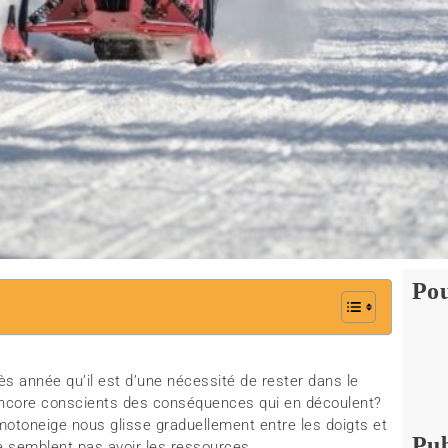
Pou
ès année qu’il est d’une nécessité de rester dans le
 encore conscients des conséquences qui en découlent?
 motoneige nous glisse graduellement entre les doigts et
Pub
ne semblent pas avoir les ressources.