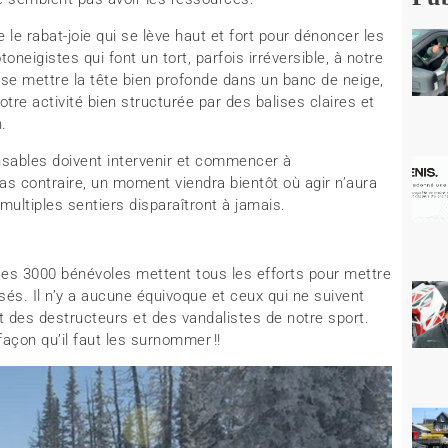
e le rabat-joie qui se lève haut et fort pour dénoncer les
neigistes qui font un tort, parfois irréversible, à notre
et se mettre la tête bien profonde dans un banc de neige,
re activité bien structurée par des balises claires et
n.
nsables doivent intervenir et commencer à
cas contraire, un moment viendra bientôt où agir n’aura
 multiples sentiers disparaîtront à jamais.
ses 3000 bénévoles mettent tous les efforts pour mettre
isés. Il n’y a aucune équivoque et ceux qui ne suivent
 des destructeurs et des vandalistes de notre sport.
façon qu’il faut les surnommer !!