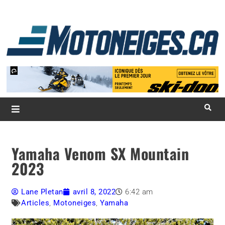
L
d
m
Magazine Motoneiges.ca
Yamaha Venom SX Mountain
2023
Lane Pletan
avril 8, 2022
6:42 am
Articles
,
Motoneiges
,
Yamaha