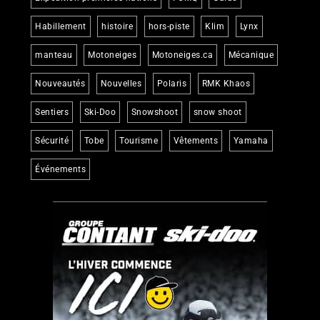
Habillement
histoire
hors-piste
Klim
Lynx
manteau
Motoneiges
Motoneiges.ca
Mécanique
Nouveautés
Nouvelles
Polaris
RMK Khaos
Sentiers
Ski-Doo
Snowshoot
snow shoot
Sécurité
Tobe
Tourisme
Vêtements
Yamaha
Événements