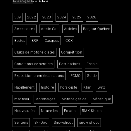
509
2022
2023
2024
2025
2026
Accessoires
Arctic-Cat
Articles
Bonjour Québec
Bottes
BRP
Casques
CKX
Clubs de motoneigistes
Compétition
Conditions de sentiers
Destinations
Essais
Expédition premières nations
FCMQ
Guide
Habillement
histoire
hors-piste
Klim
Lynx
manteau
Motoneiges
Motoneiges.ca
Mécanique
Nouveautés
Nouvelles
Polaris
RMK Khaos
Sentiers
Ski-Doo
Snowshoot
snow shoot