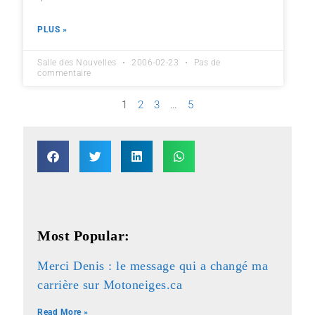
PLUS »
Salle des Nouvelles
2006-02-23
Pas de
commentaire
1
2
3
…
5
Most Popular:
Merci Denis : le message qui a changé ma
carrière sur Motoneiges.ca
Read More »