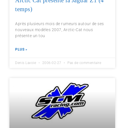
Arctic Cat présente la Jaguar Z1 (4
temps)
Après plusieurs mois de rumeurs autour de ses
nouveaux modèles 2007, Arctic-Cat nous
présente un tou
PLUS »
Denis Lavoie
2006-02-27
Pas de commentaire