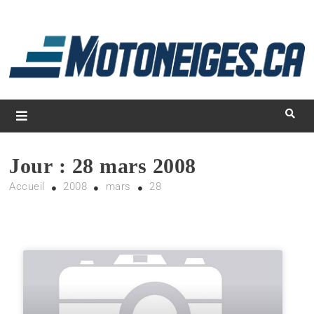
L
d
m
Magazine Motoneiges.ca
Jour :
28 mars 2008
Accueil
2008
mars
28