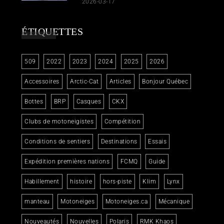
2026-03-17
ÉTIQUETTES
509
2022
2023
2024
2025
2026
Accessoires
Arctic-Cat
Articles
Bonjour Québec
Bottes
BRP
Casques
CKX
Clubs de motoneigistes
Compétition
Conditions de sentiers
Destinations
Essais
Expédition premières nations
FCMQ
Guide
Habillement
histoire
hors-piste
Klim
Lynx
manteau
Motoneiges
Motoneiges.ca
Mécanique
Nouveautés
Nouvelles
Polaris
RMK Khaos