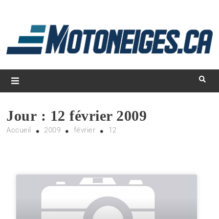
L
d
m
Magazine Motoneiges.ca
Jour :
12 février 2009
Accueil
2009
février
12