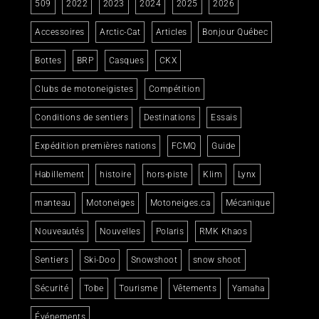
509
2022
2023
2024
2025
2026
Accessoires
Arctic-Cat
Articles
Bonjour Québec
Bottes
BRP
Casques
CKX
Clubs de motoneigistes
Compétition
Conditions de sentiers
Destinations
Essais
Expédition premières nations
FCMQ
Guide
Habillement
histoire
hors-piste
Klim
Lynx
manteau
Motoneiges
Motoneiges.ca
Mécanique
Nouveautés
Nouvelles
Polaris
RMK Khaos
Sentiers
Ski-Doo
Snowshoot
snow shoot
Sécurité
Tobe
Tourisme
Vêtements
Yamaha
Événements