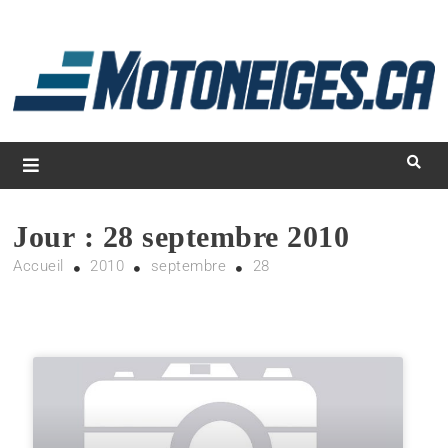
L
d
m
Magazine Motoneiges.ca
Jour :
28 septembre 2010
Accueil
2010
septembre
28