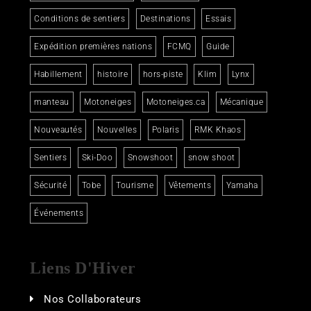
Conditions de sentiers
Destinations
Essais
Expédition premières nations
FCMQ
Guide
Habillement
histoire
hors-piste
Klim
Lynx
manteau
Motoneiges
Motoneiges.ca
Mécanique
Nouveautés
Nouvelles
Polaris
RMK Khaos
Sentiers
Ski-Doo
Snowshoot
snow shoot
Sécurité
Tobe
Tourisme
Vêtements
Yamaha
Événements
Liens D'Hiver
Nos Collaborateurs