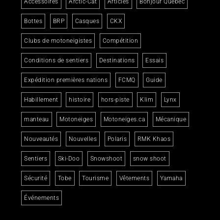
Accessoires
Arctic-Cat
Articles
Bonjour Québec
Bottes
BRP
Casques
CKX
Clubs de motoneigistes
Compétition
Conditions de sentiers
Destinations
Essais
Expédition premières nations
FCMQ
Guide
Habillement
histoire
hors-piste
Klim
Lynx
manteau
Motoneiges
Motoneiges.ca
Mécanique
Nouveautés
Nouvelles
Polaris
RMK Khaos
Sentiers
Ski-Doo
Snowshoot
snow shoot
Sécurité
Tobe
Tourisme
Vêtements
Yamaha
Événements