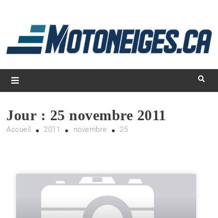
L
d
m
Magazine Motoneiges.ca
Jour :
25 novembre 2011
Accueil
2011
novembre
25