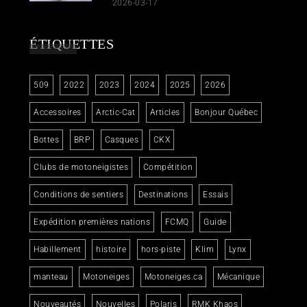
2026-03-17
ÉTIQUETTES
509
2022
2023
2024
2025
2026
Accessoires
Arctic-Cat
Articles
Bonjour Québec
Bottes
BRP
Casques
CKX
Clubs de motoneigistes
Compétition
Conditions de sentiers
Destinations
Essais
Expédition premières nations
FCMQ
Guide
Habillement
histoire
hors-piste
Klim
Lynx
manteau
Motoneiges
Motoneiges.ca
Mécanique
Nouveautés
Nouvelles
Polaris
RMK Khaos