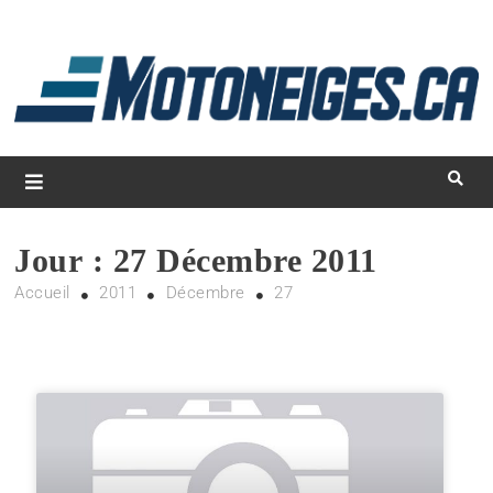
L
d
m
Magazine Motoneiges.ca
Jour :
27 Décembre 2011
Accueil
2011
Décembre
27