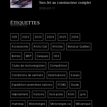
Sno-Jet au constructeur complet
2026-03-17
ÉTIQUETTES
509
2022
2023
2024
2025
2026
Accessoires
Arctic-Cat
Articles
Bonjour Québec
Bottes
BRP
Casques
CKX
Clubs de motoneigistes
Compétition
Conditions de sentiers
Destinations
Essais
Expédition premières nations
FCMQ
Guide
Habillement
histoire
hors-piste
Klim
Lynx
manteau
Motoneiges
Motoneiges.ca
Mécanique