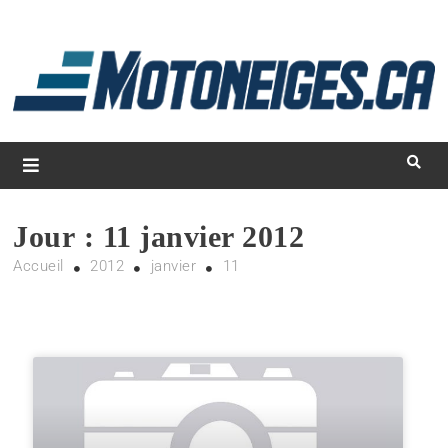
L
d
m
Magazine Motoneiges.ca
Jour :
11 janvier 2012
Accueil
2012
janvier
11