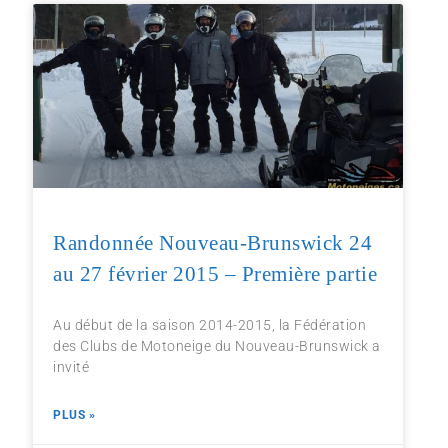
Randonnée Nouveau-Brunswick 24
au 27 février 2015 – Première partie
Au début de la saison 2014-2015, la Fédération
des Clubs de Motoneige du Nouveau-Brunswick a
invité
PLUS »