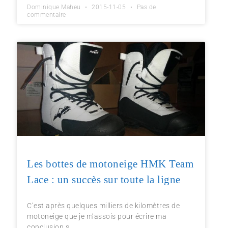
Dominique Maheu
2015-11-05
Pas de
commentaire
Les bottes de motoneige HMK Team
Lace : un succès sur toute la ligne
C’est après quelques milliers de kilomètres de
motoneige que je m’assois pour écrire ma
conclusion s