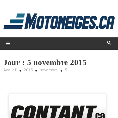
L
d
m
Magazine Motoneiges.ca
Jour :
5 novembre 2015
Accueil
2015
novembre
5