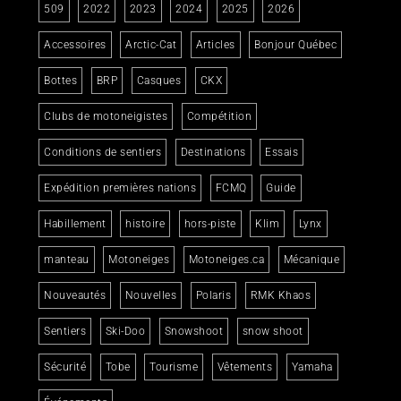
509
2022
2023
2024
2025
2026
Accessoires
Arctic-Cat
Articles
Bonjour Québec
Bottes
BRP
Casques
CKX
Clubs de motoneigistes
Compétition
Conditions de sentiers
Destinations
Essais
Expédition premières nations
FCMQ
Guide
Habillement
histoire
hors-piste
Klim
Lynx
manteau
Motoneiges
Motoneiges.ca
Mécanique
Nouveautés
Nouvelles
Polaris
RMK Khaos
Sentiers
Ski-Doo
Snowshoot
snow shoot
Sécurité
Tobe
Tourisme
Vêtements
Yamaha