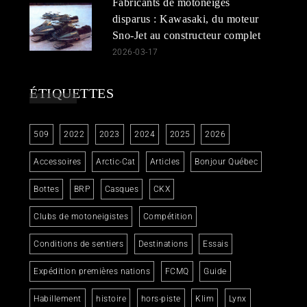
Fabricants de motoneiges
disparus : Kawasaki, du moteur
Sno-Jet au constructeur complet
2026-03-17
ÉTIQUETTES
509
2022
2023
2024
2025
2026
Accessoires
Arctic-Cat
Articles
Bonjour Québec
Bottes
BRP
Casques
CKX
Clubs de motoneigistes
Compétition
Conditions de sentiers
Destinations
Essais
Expédition premières nations
FCMQ
Guide
Habillement
histoire
hors-piste
Klim
Lynx