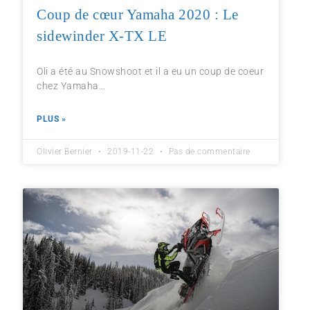
Coup de cœur Yamaha 2020 : Le
sidewinder X-TX LE
Oli a été au Snowshoot et il a eu un coup de coeur
chez Yamaha…
PLUS »
Olivier Bernier
2019-11-22
Pas de commentaire