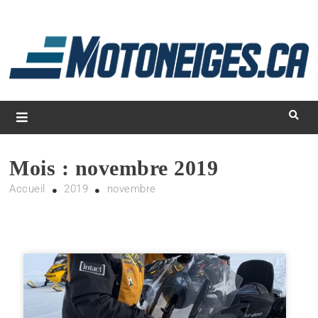
L
d
m
Magazine Motoneiges.ca
Mois :
novembre 2019
Accueil
2019
novembre