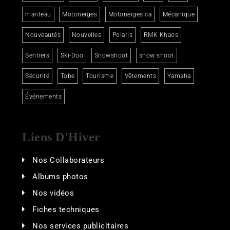
manteau
Motoneiges
Motoneiges.ca
Mécanique
Nouveautés
Nouvelles
Polaris
RMK Khaos
Sentiers
Ski-Doo
Snowshoot
snow shoot
Sécurité
Tobe
Tourisme
Vêtements
Yamaha
Événements
Liens D'Hiver
Nos Collaborateurs
Albums photos
Nos vidéos
Fiches techniques
Nos services publicitaires