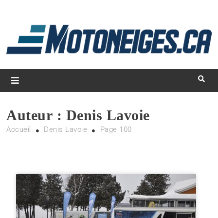
L
d
m
Magazine Motoneiges.ca
Auteur :
Denis Lavoie
Accueil
Denis Lavoie
Page 100