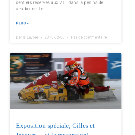
sentiers réservés aux VTT dans la péninsule
acadienne. Le
PLUS »
Denis Lavoie
2015-02-06
Pas de commentaire
Exposition spéciale, Gilles et
Jacques… et la motoneige!