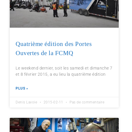
Quatrième édition des Portes
Ouvertes de la FCMQ
Le weekend dernier, soit les samedi et dimanche 7
et 8 février 2015, a eu lieu la quatrième édition
PLUS »
Denis Lavoie
2015-02-11
Pas de commentaire