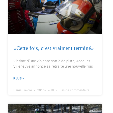
«Cette fois, c’est vraiment terminé»
Victime d’une violente sortie de piste, Jacques
Villeneuve annonce sa retraite une nouvelle fois
PLUS »
Denis Lavoie
2015-02-10
Pas de commentaire