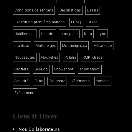
Conditions de sentiers
Destinations
Essais
Expédition premières nations
FCMQ
Guide
Habillement
histoire
hors-piste
Klim
Lynx
manteau
Motoneiges
Motoneiges.ca
Mécanique
Nouveautés
Nouvelles
Polaris
RMK Khaos
Sentiers
Ski-Doo
Snowshoot
snow shoot
Sécurité
Tobe
Tourisme
Vêtements
Yamaha
Événements
Liens D'Hiver
Nos Collaborateurs