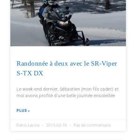
Randonnée à deux avec le SR-Viper
S-TX DX
Le week-end dernier, Sébastien (mon fils cadet) et
moi avons profité d’une belle journée ensoleillée
PLUS »
Denis Lavoie
2015-02-10
Pas de commentaire