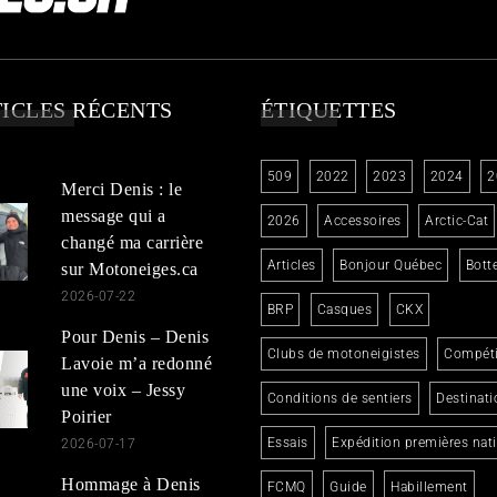
ICLES RÉCENTS
ÉTIQUETTES
509
2022
2023
2024
2
Merci Denis : le
message qui a
2026
Accessoires
Arctic-Cat
changé ma carrière
Articles
Bonjour Québec
Bott
sur Motoneiges.ca
2026-07-22
BRP
Casques
CKX
Pour Denis – Denis
Clubs de motoneigistes
Compéti
Lavoie m’a redonné
une voix – Jessy
Conditions de sentiers
Destinati
Poirier
Essais
Expédition premières nat
2026-07-17
Hommage à Denis
FCMQ
Guide
Habillement