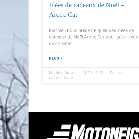
Idées de cadeaux de Noël –
Arctic Cat
Mathieu nous présente quelques idées de
cadeaux de Noël Arctic Cat pour gâter ceux
qu’on aime.
PLUS »
Mathieu Brown
2020-12-07
Pas de
commentaire