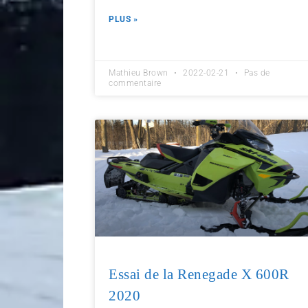
PLUS »
Mathieu Brown
2022-02-21
Pas de
commentaire
Essai de la Renegade X 600R
2020