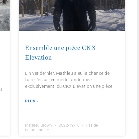
Ensemble une pièce CKX
Elevation
L’hiver dernier, Mathieu a eu la chance de
faire l’essai, en mode randonnée
exclusivement, du CKX Elevation une pièce.
RS
PLUS »
Mathieu Brown
2022-12-16
Pas de
commentaire