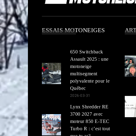
ESSAIS MOTONEIGES
ART
650 Switchback
Assault 2025 : une
motoneige
multisegment
polyvalente pour le
Québec
2026-03-31
Lynx Shredder RE
3700 2027 avec
moteur 850 E-TEC
Turbo R : c’est tout
que tu as?