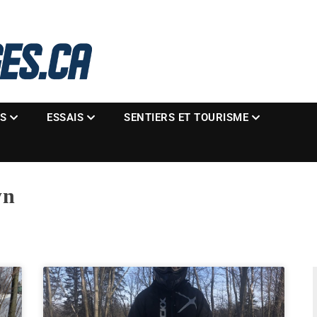
La référence des motoneigistes
s.ca
ES
ESSAIS
SENTIERS ET TOURISME
wn