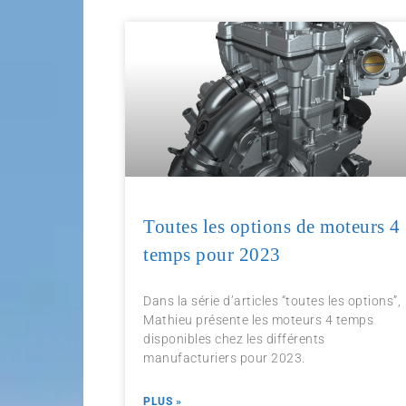
Toutes les options de moteurs 4
temps pour 2023
Dans la série d’articles “toutes les options”,
Mathieu présente les moteurs 4 temps
disponibles chez les différents
manufacturiers pour 2023.
PLUS »