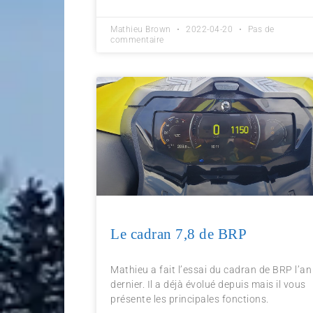
Mathieu Brown
2022-04-20
Pas de
commentaire
Le cadran 7,8 de BRP
Mathieu a fait l’essai du cadran de BRP l’an
dernier. Il a déjà évolué depuis mais il vous
présente les principales fonctions.