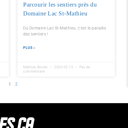
Parcourir les sentiers près du
Domaine Lac St-Mathieu
Du Domaine Lac St-Mathieu, c’est le paradis
des sentiers !
PLUS »
Mathieu Brown
2020-02-15
Pas de
commentaire
1
2