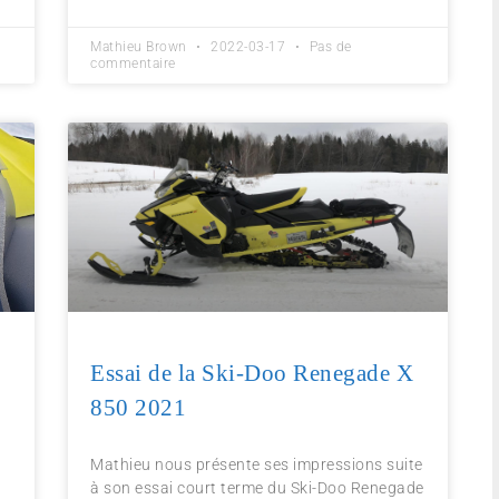
Mathieu Brown
2022-03-17
Pas de
commentaire
Essai de la Ski-Doo Renegade X
850 2021
Mathieu nous présente ses impressions suite
à son essai court terme du Ski-Doo Renegade