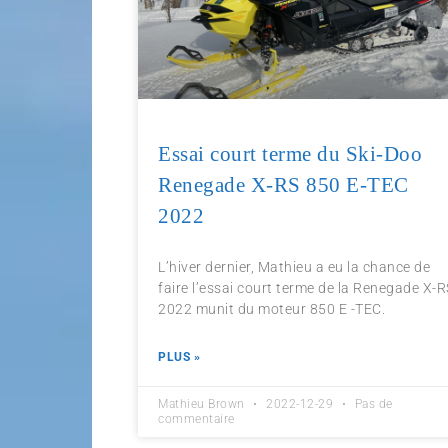
Essai court terme du Ski-Doo
Renegade X-RS 850 E-TEC
2022
L’hiver dernier, Mathieu a eu la chance de
faire l’essai court terme de la Renegade X-
2022 munit du moteur 850 E -TEC.
PLUS »
Mathieu Brown
2022-12-29
Pas de
commentaire