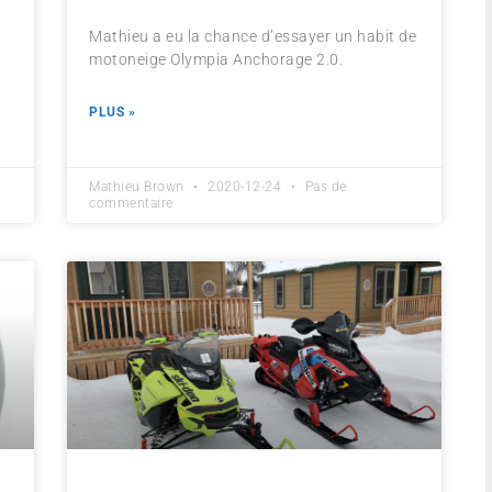
Mathieu a eu la chance d’essayer un habit de
motoneige Olympia Anchorage 2.0.
PLUS »
Mathieu Brown
2020-12-24
Pas de
commentaire