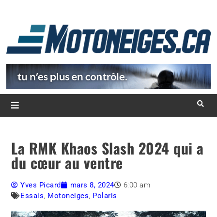
L
d
m
Magazine Motoneiges.ca
La RMK Khaos Slash 2024 qui a
du cœur au ventre
Yves Picard
mars 8, 2024
6:00 am
Essais
,
Motoneiges
,
Polaris