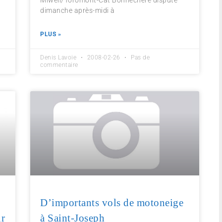
Miwell/Toromont-Cat Bonnechere disputé
dimanche après-midi à
PLUS »
Denis Lavoie
2008-02-26
Pas de
commentaire
D’importants vols de motoneige
ur
à Saint-Joseph