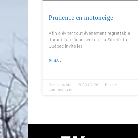
Prudence en motoneige
Afin d’éviter tout événement regrettable
durant la relâche scolaire, la Sûreté du
Québec invite les
PLUS »
Denis Lavoie
2008-02-26
Pas de
commentaire