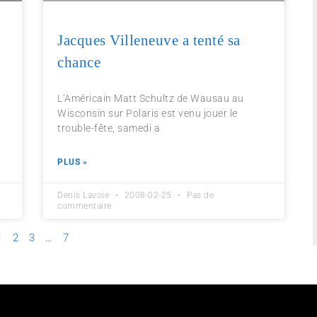
Jacques Villeneuve a tenté sa
chance
L’Américain Matt Schultz de Wausau au
Wisconsin sur Polaris est venu jouer le
trouble-fête, samedi a
PLUS »
Denis Lavoie
2008-02-25
Pas de
commentaire
1
2
3
…
7