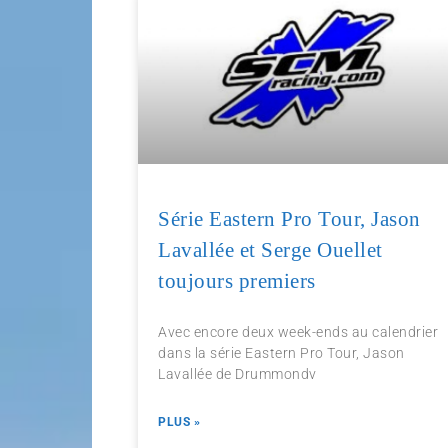
Série Eastern Pro Tour, Jason
Lavallée et Serge Ouellet
toujours premiers
Avec encore deux week-ends au calendrier
dans la série Eastern Pro Tour, Jason
Lavallée de Drummondv
PLUS »