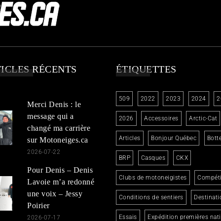
ICLES RÉCENTS
ÉTIQUETTES
509
2022
2023
2024
2
Merci Denis : le
message qui a
2026
Accessoires
Arctic-Cat
changé ma carrière
Articles
Bonjour Québec
Bott
sur Motoneiges.ca
2026-07-22
BRP
Casques
CKX
Pour Denis – Denis
Clubs de motoneigistes
Compéti
Lavoie m’a redonné
une voix – Jessy
Conditions de sentiers
Destinati
Poirier
Essais
Expédition premières nat
2026-07-17