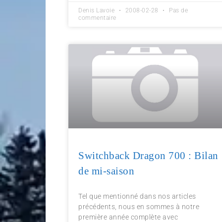
Denis Lavoie
2008-02-28
Pas de
commentaire
Switchback Dragon 700 : Bilan
de mi-saison
Tel que mentionné dans nos articles
précédents, nous en sommes à notre
première année complète avec