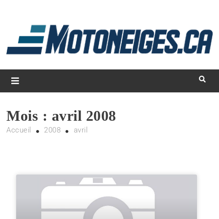
L
d
m
Magazine Motoneiges.ca
Mois :
avril 2008
Accueil
2008
avril