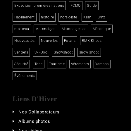
Expédition premières nations
FCMQ
Guide
Habillement
histoire
hors-piste
Klim
Lynx
manteau
Motoneiges
Motoneiges.ca
Mécanique
Nouveautés
Nouvelles
Polaris
RMK Khaos
Sentiers
Ski-Doo
Snowshoot
snow shoot
Sécurité
Tobe
Tourisme
Vêtements
Yamaha
Événements
Liens D'Hiver
Nos Collaborateurs
Albums photos
Nos vidéos