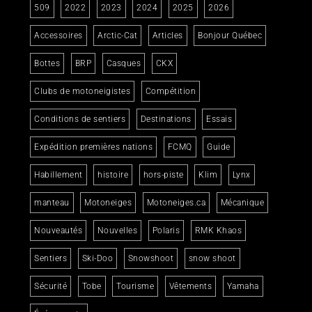
509
2022
2023
2024
2025
2026
Accessoires
Arctic-Cat
Articles
Bonjour Québec
Bottes
BRP
Casques
CKX
Clubs de motoneigistes
Compétition
Conditions de sentiers
Destinations
Essais
Expédition premières nations
FCMQ
Guide
Habillement
histoire
hors-piste
Klim
Lynx
manteau
Motoneiges
Motoneiges.ca
Mécanique
Nouveautés
Nouvelles
Polaris
RMK Khaos
Sentiers
Ski-Doo
Snowshoot
snow shoot
Sécurité
Tobe
Tourisme
Vêtements
Yamaha