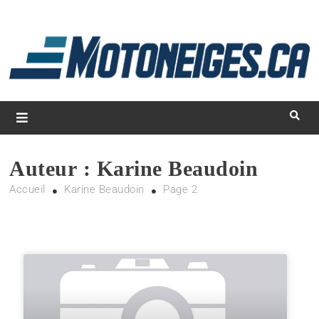
L
d
m
Magazine Motoneiges.ca
Auteur :
Karine Beaudoin
Accueil
Karine Beaudoin
Page 2