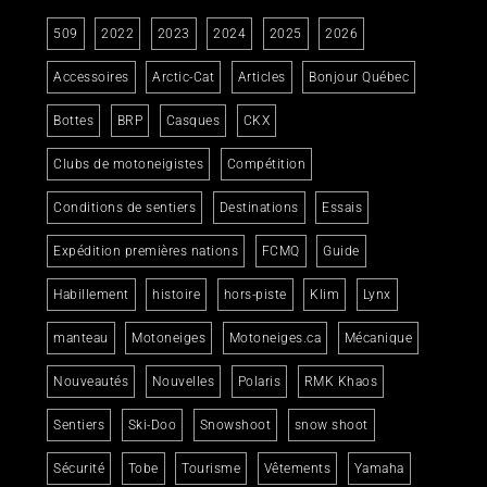
509
2022
2023
2024
2025
2026
Accessoires
Arctic-Cat
Articles
Bonjour Québec
Bottes
BRP
Casques
CKX
Clubs de motoneigistes
Compétition
Conditions de sentiers
Destinations
Essais
Expédition premières nations
FCMQ
Guide
Habillement
histoire
hors-piste
Klim
Lynx
manteau
Motoneiges
Motoneiges.ca
Mécanique
Nouveautés
Nouvelles
Polaris
RMK Khaos
Sentiers
Ski-Doo
Snowshoot
snow shoot
Sécurité
Tobe
Tourisme
Vêtements
Yamaha