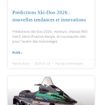
Prédictions Ski-Doo 2026 :
nouvelles tendances et innovations
Prédictions Ski-Doo 2026 : moteurs, châssis REV
Gen5, électrification élargie, et nouveautés clés
pour l’avenir des motoneiges.
PLUS »
Patrick Roch
2025-01-23
Pas de commentaire