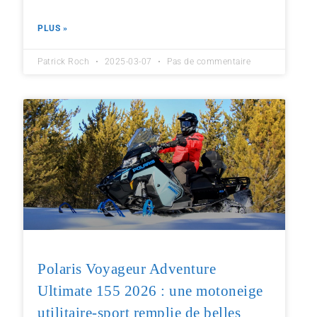
PLUS »
Patrick Roch
2025-03-07
Pas de commentaire
Polaris Voyageur Adventure
Ultimate 155 2026 : une motoneige
utilitaire-sport remplie de belles