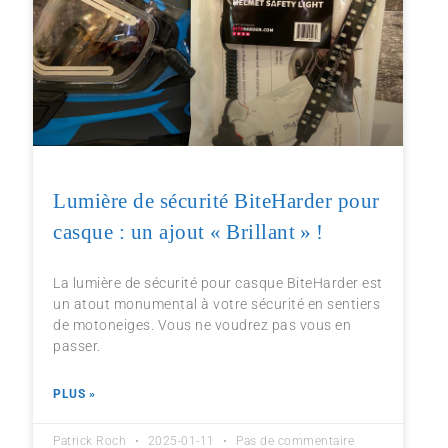
Lumière de sécurité BiteHarder pour
casque : un ajout « Brillant » !
La lumière de sécurité pour casque BiteHarder est
un atout monumental à votre sécurité en sentiers
de motoneiges. Vous ne voudrez pas vous en
passer.
PLUS »
Patrick Roch
2025-01-11
Pas de commentaire