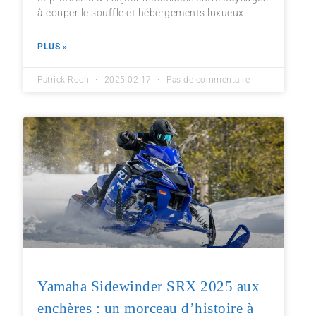
à couper le souffle et hébergements luxueux.
PLUS »
Patrick Roch
2025-02-17
Pas de commentaire
Yamaha Sidewinder SRX 2025 aux
enchères : un morceau d’histoire à