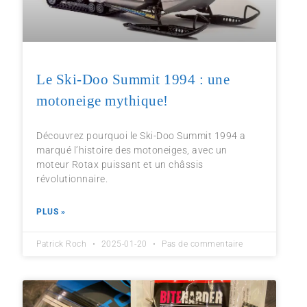
Le Ski-Doo Summit 1994 : une
motoneige mythique!
Découvrez pourquoi le Ski-Doo Summit 1994 a
marqué l’histoire des motoneiges, avec un
moteur Rotax puissant et un châssis
révolutionnaire.
PLUS »
Patrick Roch
2025-01-20
Pas de commentaire