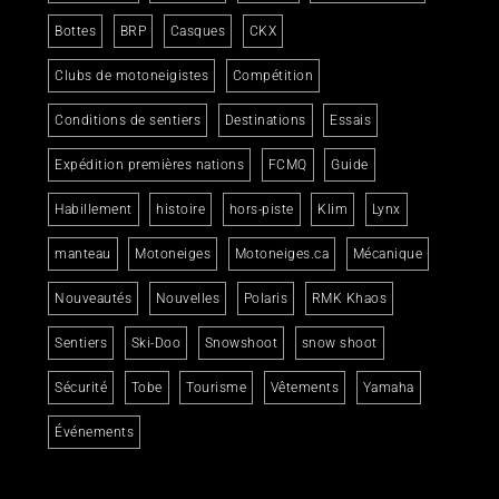
Bottes
BRP
Casques
CKX
Clubs de motoneigistes
Compétition
Conditions de sentiers
Destinations
Essais
Expédition premières nations
FCMQ
Guide
Habillement
histoire
hors-piste
Klim
Lynx
manteau
Motoneiges
Motoneiges.ca
Mécanique
Nouveautés
Nouvelles
Polaris
RMK Khaos
Sentiers
Ski-Doo
Snowshoot
snow shoot
Sécurité
Tobe
Tourisme
Vêtements
Yamaha
Événements