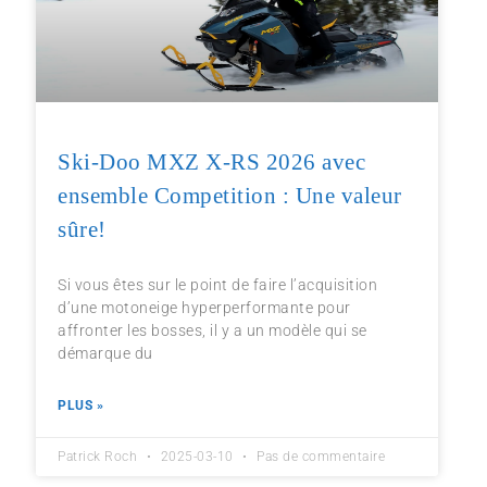
Ski-Doo MXZ X-RS 2026 avec
ensemble Competition : Une valeur
sûre!
Si vous êtes sur le point de faire l’acquisition
d’une motoneige hyperperformante pour
affronter les bosses, il y a un modèle qui se
démarque du
PLUS »
Patrick Roch
2025-03-10
Pas de commentaire