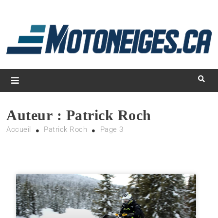
L
d
m
Magazine Motoneiges.ca
Auteur :
Patrick Roch
Accueil
Patrick Roch
Page 3