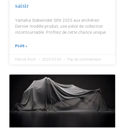
saisir
Yamaha Sidewinder SRX 2025 aux enchères!
Dernier modèle produit, une pièce de collection
incontournable. Profitez de cette chance unique.
PLUS »
Patrick Roch
2025-02-03
Pas de commentaire