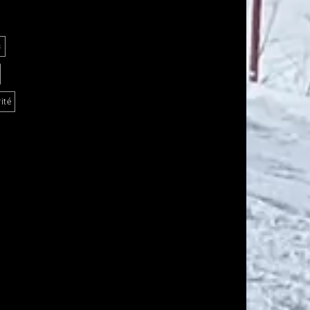
s
ité