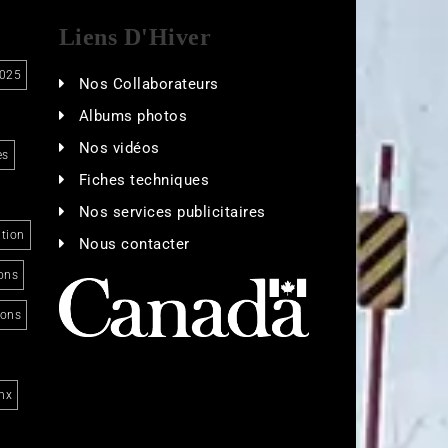
Liens D'Hiver
025
Nos Collaborateurs
Albums photos
Nos vidéos
es
Fiches techniques
Nos services publicitaires
tion
Nous contacter
ons
ions
nx