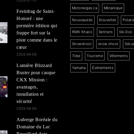
2026-07-10
Motoneiges.ca
Mécanique
Festidrag de Saint-
Honoré : une
Nouveautés
Nouvelles
Polari
première édition qui
RMK Khaos
Sentiers
Ski-Doo
frappe fort sur la
piste comme dans le
Snowshoot
snow shoot
Sécur
cœur
2026-04-08
Tobe
Tourisme
Vêtements
Lumière Blizzard
Yamaha
Événements
Buster pour casque
CKX Mission :
avantages,
installation et
sécurité
2026-04-06
Auberge Boréale du
Domaine du Lac
Brouillard dans