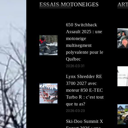
ESSAIS MOTONEIGES
ART
650 Switchback
Assault 2025 : une
motoneige
multisegment
polyvalente pour le
Québec
2026-03-31
Lynx Shredder RE
3700 2027 avec
moteur 850 E-TEC
Turbo R : c’est tout
que tu as?
2026-03-23
Ski-Doo Summit X