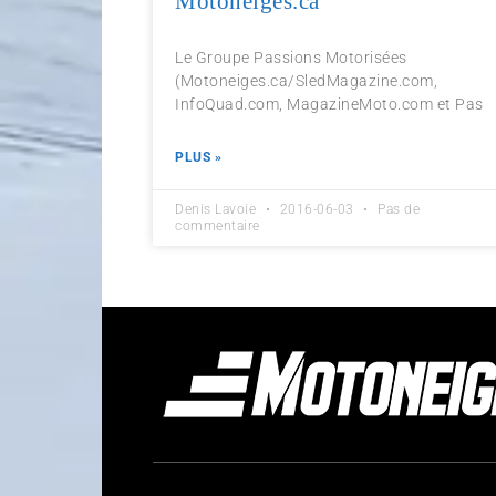
Motoneiges.ca
Le Groupe Passions Motorisées
(Motoneiges.ca/SledMagazine.com,
InfoQuad.com, MagazineMoto.com et Pas
PLUS »
Denis Lavoie
2016-06-03
Pas de
commentaire