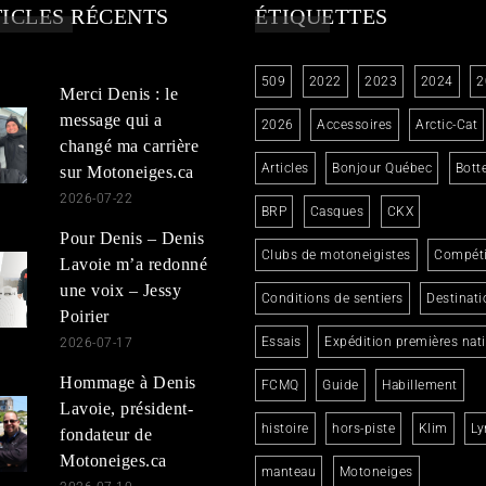
ICLES RÉCENTS
ÉTIQUETTES
509
2022
2023
2024
2
Merci Denis : le
message qui a
2026
Accessoires
Arctic-Cat
changé ma carrière
Articles
Bonjour Québec
Bott
sur Motoneiges.ca
2026-07-22
BRP
Casques
CKX
Pour Denis – Denis
Clubs de motoneigistes
Compéti
Lavoie m’a redonné
une voix – Jessy
Conditions de sentiers
Destinati
Poirier
Essais
Expédition premières nat
2026-07-17
Hommage à Denis
FCMQ
Guide
Habillement
Lavoie, président-
histoire
hors-piste
Klim
Ly
fondateur de
Motoneiges.ca
manteau
Motoneiges