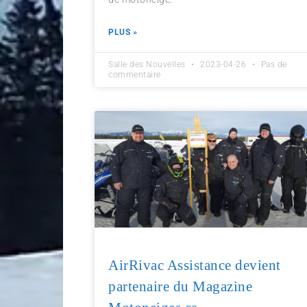
PLUS »
Salle des Nouvelles
2023-04-26
Pas de
commentaire
AirRivac Assistance devient
partenaire du Magazine