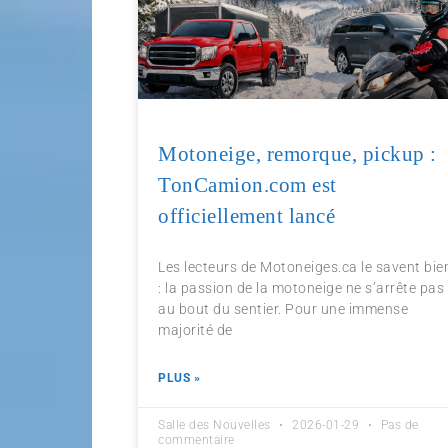
Motoneige, remorque, pickup :
TonCamion.com est
officiellement lancé
Les lecteurs de Motoneiges.ca le savent bie
: la passion de la motoneige ne s’arrête pas
au bout du sentier. Pour une immense
majorité de
PLUS »
Salle des Nouvelles
2026-01-29
Pas de
commentaire