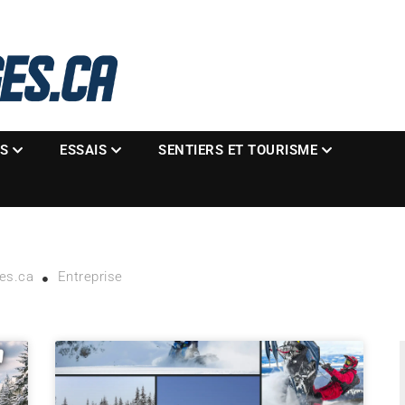
La référence des motoneigistes
s.ca
ES
ESSAIS
SENTIERS ET TOURISME
es.ca
Entreprise