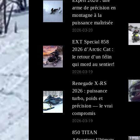
Expert 2026 : une
arme de précision en
montagne à la
puissance maîtrisée
2026-03-20
EXT Special 858
2026 d’Arctic Cat :
le retour d’un félin
qui mord au sentier!
2026-03-19
Renegade X-RS
2026 : puissance
turbo, poids et
précision — le vrai
compromis
2026-03-19
850 TITAN
Adventure Ultimate