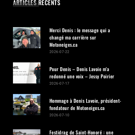
ARTICLES RÉCENTS
Pour offrir les meilleures expériences, nous utilisons des technologies tel
témoins pour stocker et/ou accéder aux informations des appareils. Le fai
consentir à ces technologies nous permettra de traiter des données telles
comportement de navigation ou les ID uniques sur ce site. Le fait de ne p
Merci Denis : le message qui a
consentir ou de retirer son consentement peut avoir un effet négatif sur c
changé ma carrière sur
caractéristiques et fonctions.
Motoneiges.ca
2026-07-22
Accepter
Pour Denis – Denis Lavoie m’a
Refuser
redonné une voix – Jessy Poirier
Voir les préférences
2026-07-17
Politique de témoins
Hommage à Denis Lavoie, président-
fondateur de Motoneiges.ca
2026-07-10
Festidrag de Saint-Honoré : une