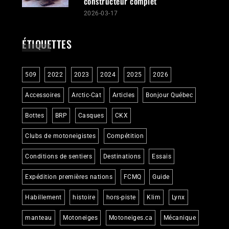
constructeur complet
2026-03-17
ÉTIQUETTES
509
2022
2023
2024
2025
2026
Accessoires
Arctic-Cat
Articles
Bonjour Québec
Bottes
BRP
Casques
CKX
Clubs de motoneigistes
Compétition
Conditions de sentiers
Destinations
Essais
Expédition premières nations
FCMQ
Guide
Habillement
histoire
hors-piste
Klim
Lynx
manteau
Motoneiges
Motoneiges.ca
Mécanique