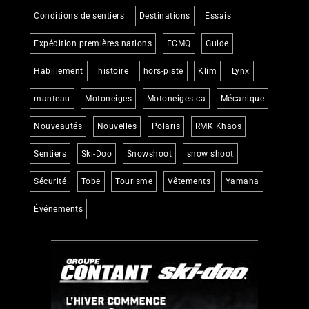
Conditions de sentiers
Destinations
Essais
Expédition premières nations
FCMQ
Guide
Habillement
histoire
hors-piste
Klim
Lynx
manteau
Motoneiges
Motoneiges.ca
Mécanique
Nouveautés
Nouvelles
Polaris
RMK Khaos
Sentiers
Ski-Doo
Snowshoot
snow shoot
Sécurité
Tobe
Tourisme
Vêtements
Yamaha
Événements