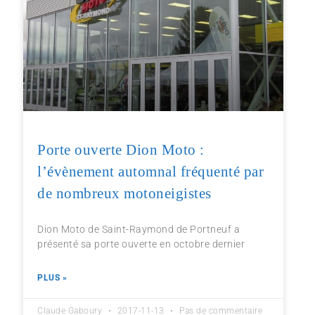
Porte ouverte Dion Moto :
l’évènement automnal fréquenté par
de nombreux motoneigistes
Dion Moto de Saint-Raymond de Portneuf a
présenté sa porte ouverte en octobre dernier
PLUS »
Claude Gaboury
2017-11-13
Pas de commentaire