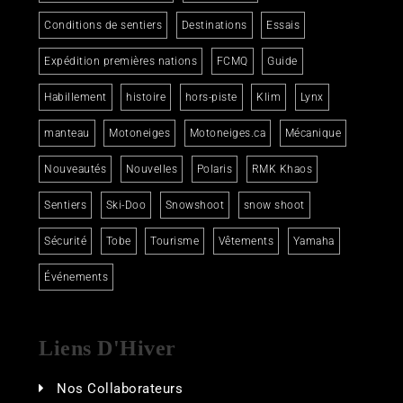
Conditions de sentiers
Destinations
Essais
Expédition premières nations
FCMQ
Guide
Habillement
histoire
hors-piste
Klim
Lynx
manteau
Motoneiges
Motoneiges.ca
Mécanique
Nouveautés
Nouvelles
Polaris
RMK Khaos
Sentiers
Ski-Doo
Snowshoot
snow shoot
Sécurité
Tobe
Tourisme
Vêtements
Yamaha
Événements
Liens D'Hiver
Nos Collaborateurs