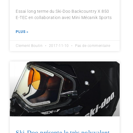
Essai long terme du Ski-Doo Backcountry X 850
E-TEC en collaboration avec Mini Mécanik Sports
PLUS »
Clement Boutin
2017-11-10
Pas de commentaire
Ski-Doo présente le très polyvalent