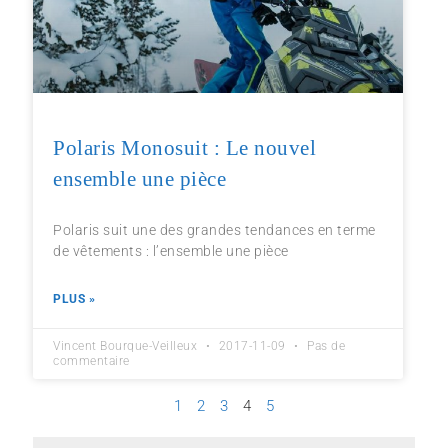
Polaris Monosuit : Le nouvel
ensemble une pièce
Polaris suit une des grandes tendances en terme
de vêtements : l’ensemble une pièce
PLUS »
Vincent Bourque-Veilleux
2017-11-09
Pas de
commentaire
1
2
3
4
5