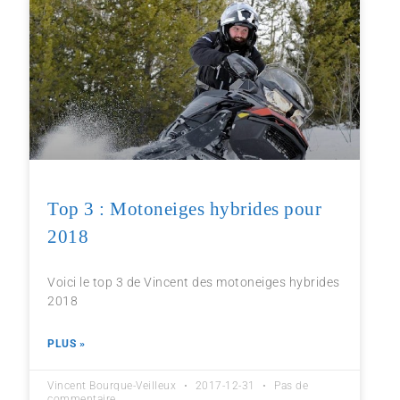
Top 3 : Motoneiges hybrides pour
2018
Voici le top 3 de Vincent des motoneiges hybrides
2018
PLUS »
Vincent Bourque-Veilleux
2017-12-31
Pas de
commentaire