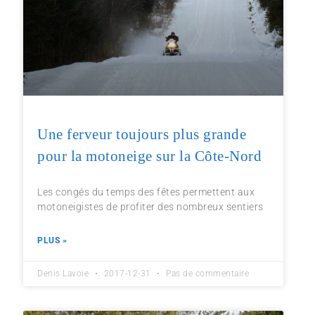
Une ferveur toujours plus grande
pour la motoneige sur la Côte-Nord
Les congés du temps des fêtes permettent aux
motoneigistes de profiter des nombreux sentiers
PLUS »
Denis Lavoie
2017-12-31
Pas de commentaire