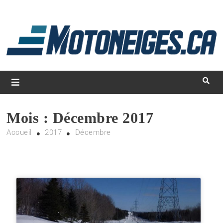
L
d
m
Magazine Motoneiges.ca
Mois :
Décembre 2017
Accueil
2017
Décembre