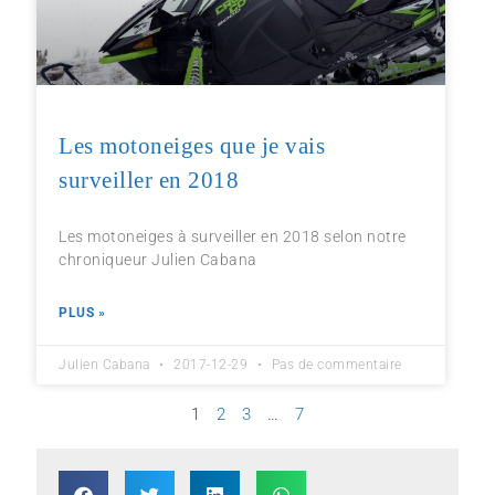
Les motoneiges que je vais
surveiller en 2018
Les motoneiges à surveiller en 2018 selon notre
chroniqueur Julien Cabana
PLUS »
Julien Cabana
2017-12-29
Pas de commentaire
1
2
3
…
7