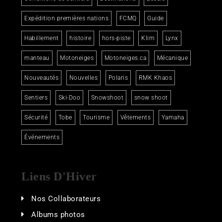
Expédition premières nations
FCMQ
Guide
Habillement
histoire
hors-piste
Klim
Lynx
manteau
Motoneiges
Motoneiges.ca
Mécanique
Nouveautés
Nouvelles
Polaris
RMK Khaos
Sentiers
Ski-Doo
Snowshoot
snow shoot
Sécurité
Tobe
Tourisme
Vêtements
Yamaha
Événements
Liens D'Hiver
Nos Collaborateurs
Albums photos