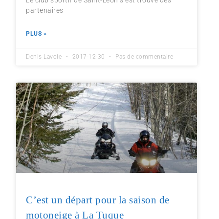
Le club sportif de Saint-Léon s’est trouvé des
partenaires
PLUS »
Denis Lavoie
2017-12-30
Pas de commentaire
C’est un départ pour la saison de
motoneige à La Tuque