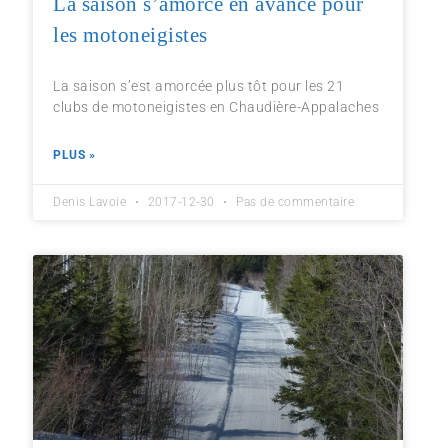
La saison s’amorce en avance pour
les motoneigistes
La saison s’est amorcée plus tôt pour les 21
clubs de motoneigistes en Chaudière-Appalaches
PLUS »
Denis Lavoie
2017-12-30
Pas de commentaire