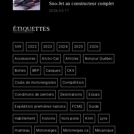
Sno-Jet au constructeur complet
2026-03-17
ÉTIQUETTES
509
2022
2023
2024
2025
2026
Accessoires
Arctic-Cat
Articles
Bonjour Québec
Bottes
BRP
Casques
CKX
Clubs de motoneigistes
Compétition
Conditions de sentiers
Destinations
Essais
Expédition premières nations
FCMQ
Guide
Habillement
histoire
hors-piste
Klim
Lynx
manteau
Motoneiges
Motoneiges.ca
Mécanique