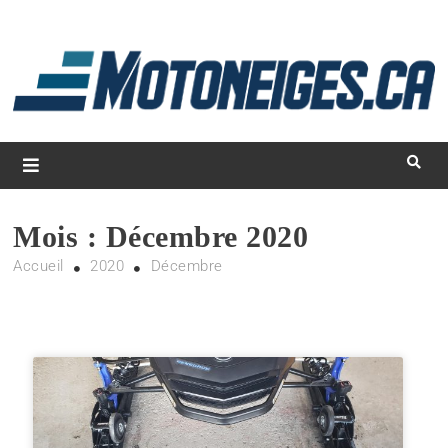
L
d
m
Magazine Motoneiges.ca
Mois :
Décembre 2020
Accueil
2020
Décembre