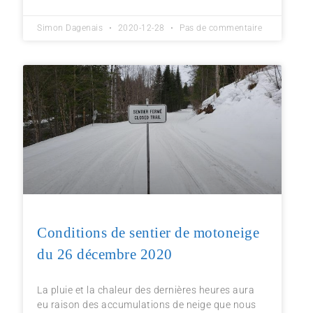
Simon Dagenais
2020-12-28
Pas de commentaire
Conditions de sentier de motoneige
du 26 décembre 2020
La pluie et la chaleur des dernières heures aura
eu raison des accumulations de neige que nous