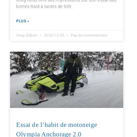
bottes Raid à lacets de 509.
PLUS »
Greg Gilbert
2020-12-26
Pas de commentaire
Essai de l’habit de motoneige
Olympia Anchorage 2.0