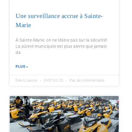
Une surveillance accrue à Sainte-
Marie
À Sainte-Marie, on ne lésine pas sur la sécurité!
La sûreté municipale est plus alerte que jamais
da
PLUS »
Denis Lavoie
2007-02-23
Pas de commentaire