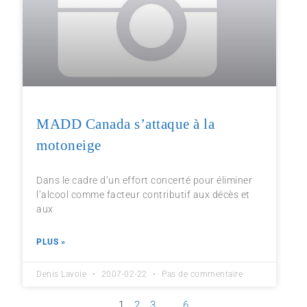
MADD Canada s’attaque à la
motoneige
Dans le cadre d’un effort concerté pour éliminer
l’alcool comme facteur contributif aux décès et
aux
PLUS »
Denis Lavoie
2007-02-22
Pas de commentaire
1
2
3
…
6