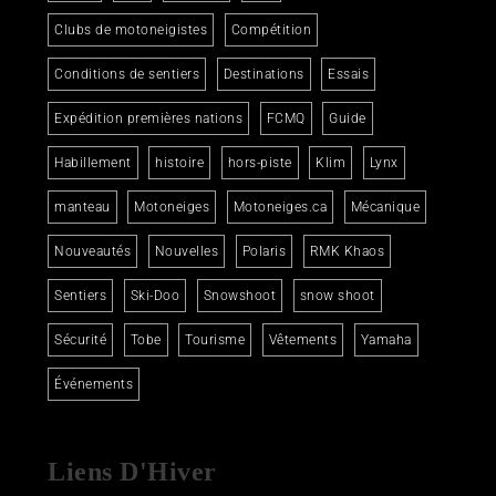
Clubs de motoneigistes
Compétition
Conditions de sentiers
Destinations
Essais
Expédition premières nations
FCMQ
Guide
Habillement
histoire
hors-piste
Klim
Lynx
manteau
Motoneiges
Motoneiges.ca
Mécanique
Nouveautés
Nouvelles
Polaris
RMK Khaos
Sentiers
Ski-Doo
Snowshoot
snow shoot
Sécurité
Tobe
Tourisme
Vêtements
Yamaha
Événements
Liens D'Hiver