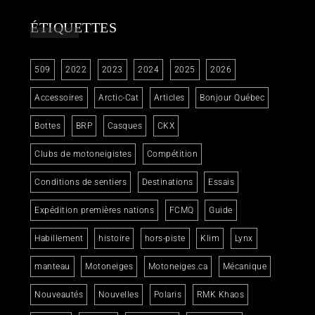
ÉTIQUETTES
509
2022
2023
2024
2025
2026
Accessoires
Arctic-Cat
Articles
Bonjour Québec
Bottes
BRP
Casques
CKX
Clubs de motoneigistes
Compétition
Conditions de sentiers
Destinations
Essais
Expédition premières nations
FCMQ
Guide
Habillement
histoire
hors-piste
Klim
Lynx
manteau
Motoneiges
Motoneiges.ca
Mécanique
Nouveautés
Nouvelles
Polaris
RMK Khaos