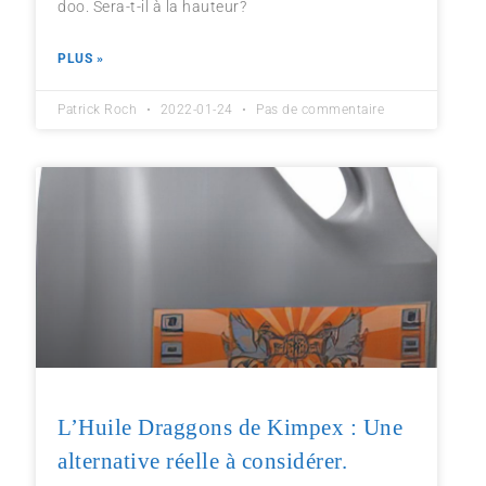
doo. Sera-t-il à la hauteur?
PLUS »
Patrick Roch
2022-01-24
Pas de commentaire
L’Huile Draggons de Kimpex : Une
alternative réelle à considérer.