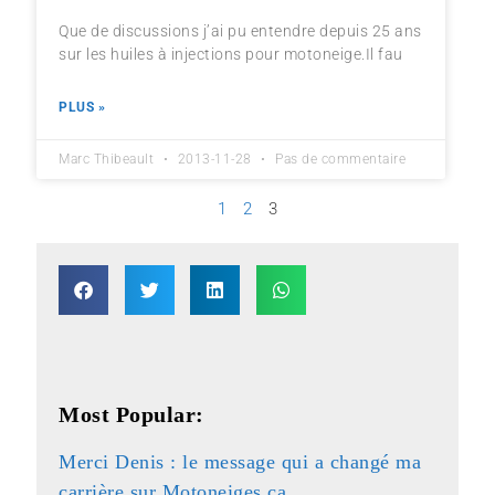
Que de discussions j’ai pu entendre depuis 25 ans
sur les huiles à injections pour motoneige.Il fau
PLUS »
Marc Thibeault
2013-11-28
Pas de commentaire
1
2
3
Most Popular:
Merci Denis : le message qui a changé ma
carrière sur Motoneiges.ca