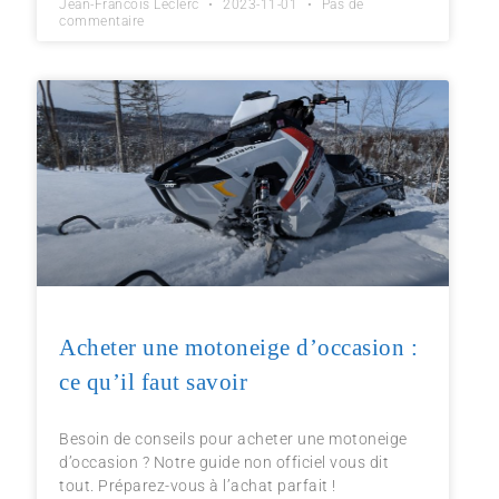
Jean-Francois Leclerc
2023-11-01
Pas de
commentaire
Acheter une motoneige d’occasion :
ce qu’il faut savoir
Besoin de conseils pour acheter une motoneige
d’occasion ? Notre guide non officiel vous dit
tout. Préparez-vous à l’achat parfait !