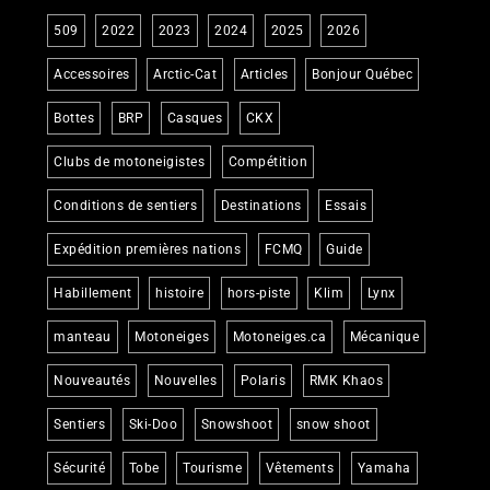
509
2022
2023
2024
2025
2026
Accessoires
Arctic-Cat
Articles
Bonjour Québec
Bottes
BRP
Casques
CKX
Clubs de motoneigistes
Compétition
Conditions de sentiers
Destinations
Essais
Expédition premières nations
FCMQ
Guide
Habillement
histoire
hors-piste
Klim
Lynx
manteau
Motoneiges
Motoneiges.ca
Mécanique
Nouveautés
Nouvelles
Polaris
RMK Khaos
Sentiers
Ski-Doo
Snowshoot
snow shoot
Sécurité
Tobe
Tourisme
Vêtements
Yamaha